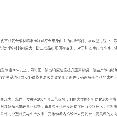
革或复合板材精准压制成符合车身曲面的内饰部件。在成型过程中，液压机
有效消除材料内应力，防止成品出现回弹变形。对于带嵌件的内饰件，
能30%以上，同时压力输出响应速度提升至毫秒级，使生产节拍缩短至
力监测系统可自动补偿模具磨损导致的压力偏差，确保每件产品的成型一致
压力、温度、位移等200余项工艺参数，利用大数据分析优化成型方案。
针对新能源汽车轻量化趋势，新型液压机开发出梯度压力控制技术，可对
件的成型精度与生产效率，更推动着内饰设计向更复杂、更美观的方向