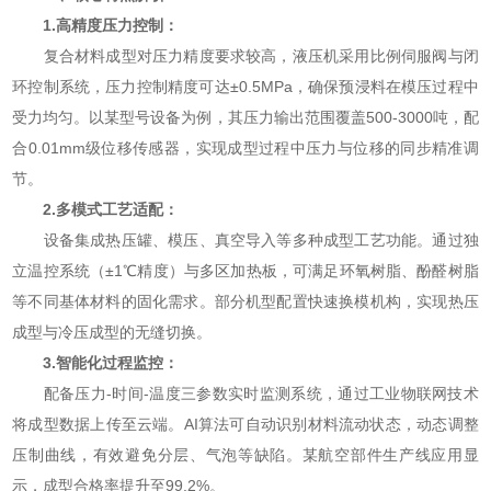
1.高精度压力控制：
复合材料成型对压力精度要求较高，液压机采用比例伺服阀与闭
环控制系统，压力控制精度可达±0.5MPa，确保预浸料在模压过程中
受力均匀。以某型号设备为例，其压力输出范围覆盖500-3000吨，配
合0.01mm级位移传感器，实现成型过程中压力与位移的同步精准调
节。
2.多模式工艺适配：
设备集成热压罐、模压、真空导入等多种成型工艺功能。通过独
立温控系统（±1℃精度）与多区加热板，可满足环氧树脂、酚醛树脂
等不同基体材料的固化需求。部分机型配置快速换模机构，实现热压
成型与冷压成型的无缝切换。
3.智能化过程监控：
配备压力-时间-温度三参数实时监测系统，通过工业物联网技术
将成型数据上传至云端。AI算法可自动识别材料流动状态，动态调整
压制曲线，有效避免分层、气泡等缺陷。某航空部件生产线应用显
示，成型合格率提升至99.2%。